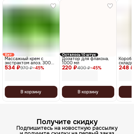
Хит
Осталось 10 штук
Массажный крем с
Дозатор для флакона,
Коробк
экстрактом алоэ, 300
1000 мл
складна
534 ₽
мл
220 ₽
248 
7 см
970 ₽
−
45
%
400 ₽
−
45
%
В корзину
В корзину
Получите скидку
Подпишитесь на новостную рассылку
и получите скидку на первый заказ