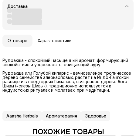
Доставка
О товаре
Характеристики
Рудракша - спокойный насыщенный аромат, формирующий
спокойствие и уверенность, очищающий ауру.
Рудракша или Голубой кипарис - вечнозеленое тропическое
дерево семейства элеокарповых, растет на Индо-Гангской
равнине и в предгорьях Гималаев, священное дерево бога
Шивы («слезы Шивы»), традиционно используется в
индуистских ритуалах и молитвах, при медитации.
Aaasha Herbals
Ароматерапия
Здоровье
ПОХОЖИЕ ТОВАРЫ