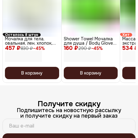
Осталось 8 штук
Хит
Мочалка для тела,
Shower Towel Мочалка
Массаж
овальная, лен, хлопок,
для душа / Body Glove
экстра
457 ₽
натуральный цвет
160 ₽
Exfoliating Towel,
534 
мл
830 ₽
−
45
%
290 ₽
−
45
%
зеленый
В корзину
В корзину
Получите скидку
Подпишитесь на новостную рассылку
и получите скидку на первый заказ