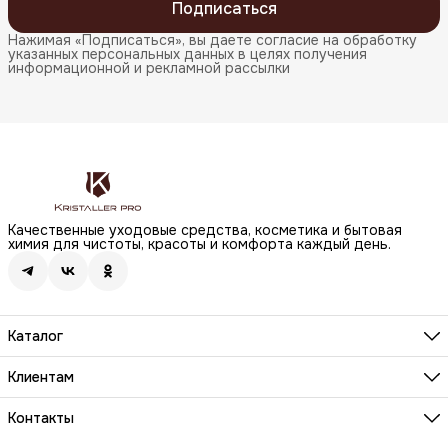
Подписаться
Нажимая «Подписаться», вы даете согласие на обработку
указанных персональных данных в целях получения
информационной и рекламной рассылки
Качественные уходовые средства, косметика и бытовая
химия для чистоты, красоты и комфорта каждый день.
Каталог
Бренды
Волосы
Клиентам
Лицо
О компании
Тело
Реквизиты
Контакты
Макияж
Условия сотрудничества
Бытовая химия
Адрес
Вопросы и ответы
Здоровье