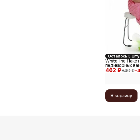
Осталось 3 шту
White line Паке
педикюрных ван
462 ₽
полиэтилен, 50 
840 ₽
−
4
прозрачный
В корзину