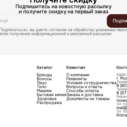
Получите скидку
Подпишитесь на новостную рассылку
и получите скидку на первый заказ
Подпи
Подписаться», вы даете согласие на обработку указанных перс
целях получения информационной и рекламной рассылки
Каталог
Клиентам
Конт
Бренды
О компании
Адрес
г. Мо
Волосы
Реквизиты
Телеф
Лицо
Условия сотрудничества
8 (8
Тело
Вопросы и ответы
Телеф
Макияж
Способы оплаты
8 (97
Бытовая химия
Заказы и доставка
Режим
Здоровье
Документы на товары
поне
Распродажа
Эл. по
mail@
Эл. по
Krist