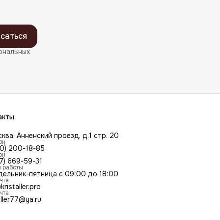
саться
ональных
акты
сква, Анненский проезд, д.1 стр. 20
он
00) 200-18-85
он
7) 669-59-31
 работы
дельник-пятница с 09:00 до 18:00
чта
kristaller.pro
чта
aller77@ya.ru