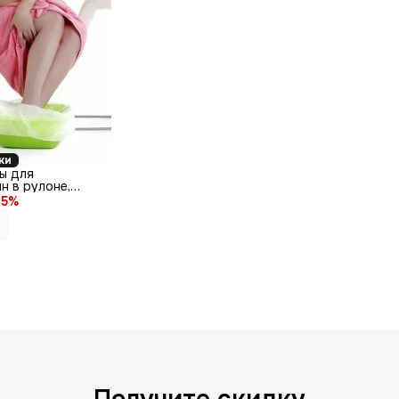
ки
ты для
н в рулоне,
x 50 см,
5
%