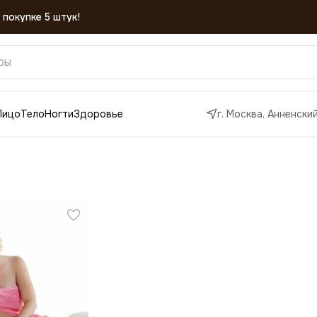
 покупке 5 штук!
Лицо
Тело
Ногти
Здоровье
г. Москва, Анненский