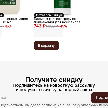
ка
Осталось 5 штук
крашенных волос
Бальзам для ежедневного
5000 мл
применения для всех типов
743 ₽
волос / Service Line, 1000 мл
 ₽
−
45
%
1 350 ₽
−
45
%
В корзину
Получите скидку
Подпишитесь на новостную рассылку
и получите скидку на первый заказ
Подпи
Подписаться», вы даете согласие на обработку указанных перс