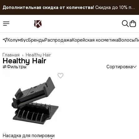
Дополнительная скидка от количества!
Скидка до 10% при
покупке 5 штук!
Скидка 45% на все товары до 31.07.2026
Колумбус
Бренды
Распродажа
Корейская косметика
Волосы
Л
Главная
›
Healthy Hair
Healthy Hair
Фильтры
Сортировка
Насадка для полировки