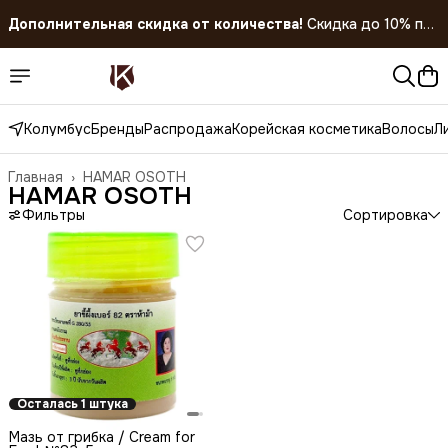
Дополнительная скидка от количества!
Скидка до 10% при
покупке 5 штук!
Скидка 45% на все товары до 31.07.2026
Колумбус
Бренды
Распродажа
Корейская косметика
Волосы
Л
Главная
›
HAMAR OSOTH
HAMAR OSOTH
Фильтры
Сортировка
Осталась 1 штука
Мазь от грибка / Cream for