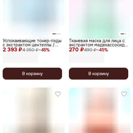
Успокаивающие тонер-пэды
Тканевая маска для лица с
с экстрактом центеллы /
экстрактом мадекассосида
2 393 ₽
Soon Jung CICA Toner Pad,
270 ₽
/ 0.2 Therapy Air Mask
4 350 ₽
−
45
%
490 ₽
−
45
%
130 мл
Madecassoside, 20 мл
В корзину
В корзину