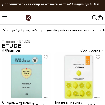
Скидка 45% на все товары до 31.07.2026
Колумбус
Бренды
Распродажа
Корейская косметика
Волосы
Л
Главная
›
ETUDE
ETUDE
Фильтры
Сортировка
Очищающие пэды для
Тканевая маска с