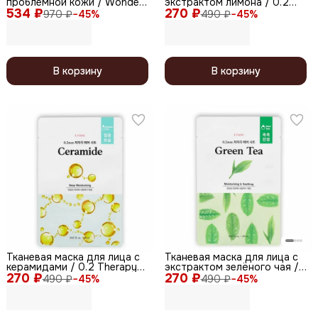
проблемной кожи / Wonder
экстрактом лимона / 0.2
534 ₽
Pore Bubble Cleansing Pad, 7
270 ₽
Therapy Air Mask Lemon, 20
970 ₽
−
45
%
490 ₽
−
45
%
шт.
мл
В корзину
В корзину
Тканевая маска для лица с
Тканевая маска для лица с
керамидами / 0.2 Therapy
экстрактом зелёного чая /
270 ₽
Air Mask Ceramide, 20 мл
270 ₽
0.2 Therapy Air Mask Green
490 ₽
−
45
%
490 ₽
−
45
%
Tea, 20 мл