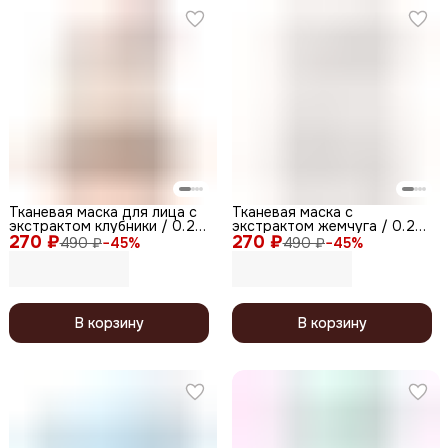
Тканевая маска для лица с
Тканевая маска с
экстрактом клубники / 0.2
экстрактом жемчуга / 0.2
270 ₽
Therapy Air Mask Strawberry,
270 ₽
Therapy Air Mask Pearl, 20 мл
490 ₽
−
45
%
490 ₽
−
45
%
20 мл
В корзину
В корзину