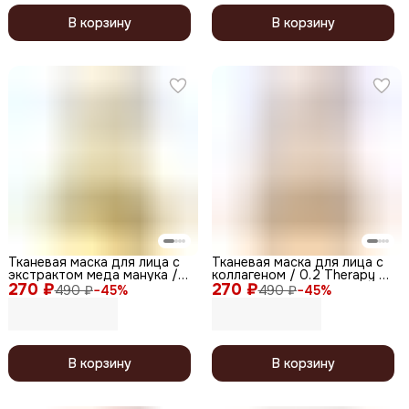
В корзину
В корзину
Тканевая маска для лица с
Тканевая маска для лица с
экстрактом меда манука /
коллагеном / 0.2 Therapy Air
270 ₽
0.2 Therapy Air Mask Manuka
270 ₽
Mask Collagen, 20 мл
490 ₽
−
45
%
490 ₽
−
45
%
Honey, 20 мл
В корзину
В корзину