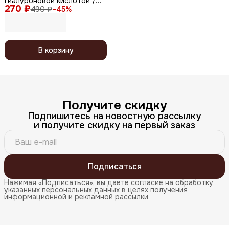
гиалуроновой кислотой /
270 ₽
0.2 Therapy Air Mask
490 ₽
−
45
%
Hyaluronic Acid, 20 мл
В корзину
Получите скидку
Подпишитесь на новостную рассылку
и получите скидку на первый заказ
Подписаться
Нажимая «Подписаться», вы даете согласие на обработку
указанных персональных данных в целях получения
информационной и рекламной рассылки