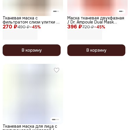
Тканевая маска с
Маска тканевая двухфазная
фильтратом слизи улитки /
/ Dr. Ampoule Dual Mask
270 ₽
0.2 Therapy Air Mask Snail,
396 ₽
Sheet, 24 мл
490 ₽
−
45
%
720 ₽
−
45
%
20 мл
В корзину
В корзину
Тканевая маска для лица с