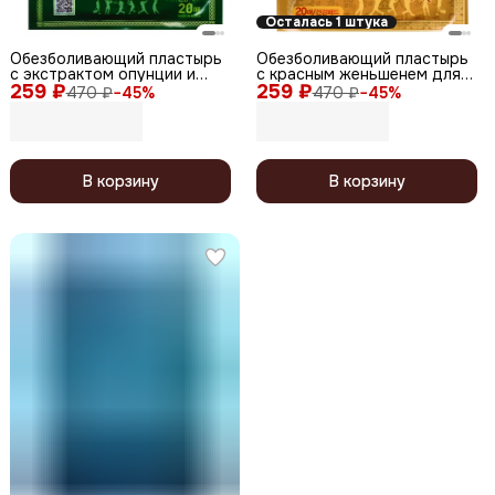
Осталась 1 штука
Обезболивающий пластырь
Обезболивающий пластырь
с экстрактом опунции и
с красным женьшенем для
259 ₽
ментолом для суставов /
259 ₽
суставов / Korean Power
470 ₽
−
45
%
470 ₽
−
45
%
MSM Power Cactus Glu, 20
Ginseng Pad, 20 шт.
шт.
В корзину
В корзину