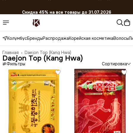
Скидка 45% на все товары до 31.07.2026
Колумбус
Бренды
Распродажа
Корейская косметика
Волосы
Л
Главная
›
Daejon Top (Kang Hwa)
Daejon Top (Kang Hwa)
Фильтры
Сортировка