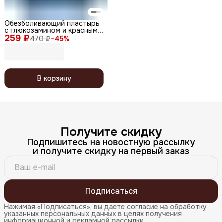
Обезболивающий пластырь
с глюкозамином и красным
259 ₽
женьшенем для суставов /
470 ₽
−
45
%
Korean Glu Red Ginseng, 20
шт.
В корзину
Получите скидку
Подпишитесь на новостную рассылку
и получите скидку на первый заказ
Подписаться
Нажимая «Подписаться», вы даете согласие на обработку
указанных персональных данных в целях получения
информационной и рекламной рассылки