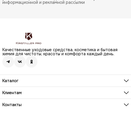
информационной и рекламной рассылки
Качественные уходовые средства, косметика и бытовая
химия для чистоты, красоты и комфорта каждый день.
Каталог
Бренды
Волосы
Клиентам
Лицо
О компании
Тело
Реквизиты
Контакты
Макияж
Условия сотрудничества
Бытовая химия
Адрес
Вопросы и ответы
Здоровье
г. Москва, Анненский проезд, д.1 стр. 20
Способы оплаты
Распродажа
Телефон
Заказы и доставка
8 (800) 200-18-85
Документы на товары
Телефон