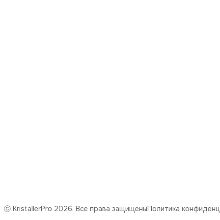
8 (977) 669-59-31
Режим работы
понедельник-пятница с 09:00 до 18:00
Эл. почта
mail@kristaller.pro
Эл. почта
Kristaller77@ya.ru
ⓒ KristallerPro 2026. Все права защищены
Политика конфиденц