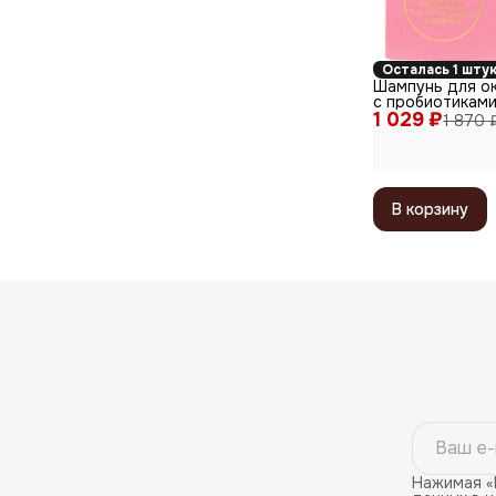
Осталась 1 шту
Шампунь для о
с пробиотиками
1 029 ₽
Vegan 5 Probiot
1 870 
Radiance Shamp
В корзину
Нажимая «