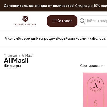
Дополнительная скидка от количества!
Скидка до 10% при
Скидка 45% на все товары до 31.07.2026
Каталог
Колумбус
Бренды
Распродажа
Корейская косметика
Волосы
Главная
›
AllMasil
AllMasil
Фильтры
Сортировка