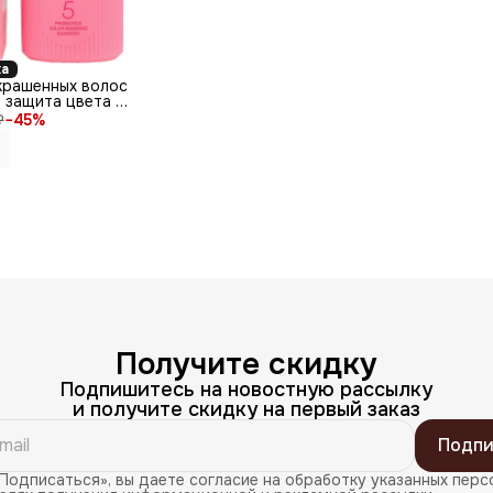
ка
крашенных волос
 защита цвета /
ics Color
₽
−
45
%
oo, 150 мл
Получите скидку
Подпишитесь на новостную рассылку
и получите скидку на первый заказ
Подпи
Подписаться», вы даете согласие на обработку указанных перс