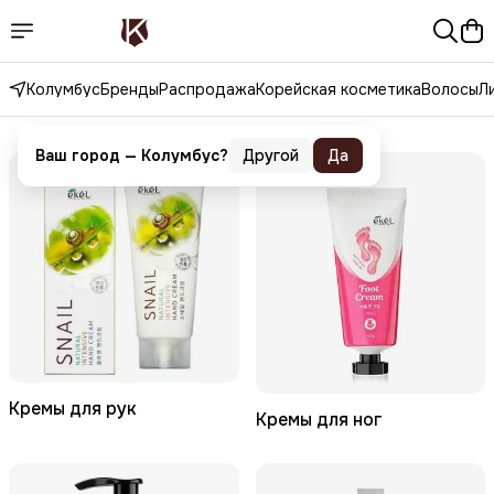
Колумбус
Бренды
Распродажа
Корейская косметика
Волосы
Л
Ваш город —
Колумбус
?
Другой
Да
Уход за телом
Кремы для рук
Кремы для ног